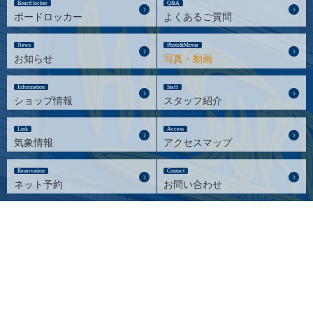
Board locker
Q&A
ボードロッカー
よくあるご質問
News
Photo&Movie
お知らせ
写真・動画
Information
Staff
ショップ情報
スタッフ紹介
Link
Access
気象情報
アクセスマップ
Reservation
Contact
ネット予約
お問い合わせ