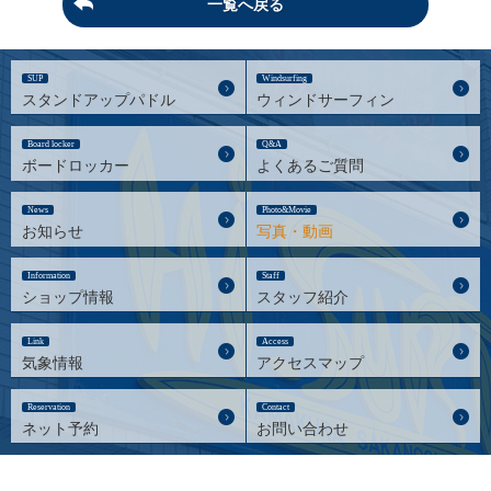
一覧へ戻る
SUP
Windsurfing
スタンドアップパドル
ウィンドサーフィン
Board locker
Q&A
ボードロッカー
よくあるご質問
News
Photo&Movie
お知らせ
写真・動画
Information
Staff
ショップ情報
スタッフ紹介
Link
Access
気象情報
アクセスマップ
Reservation
Contact
ネット予約
お問い合わせ