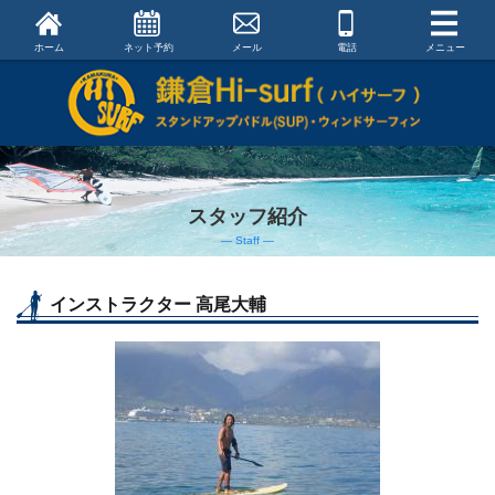
ホーム
ネット予約
メール
電話
メニュー
スタッフ紹介
― Staff ―
インストラクター 高尾大輔