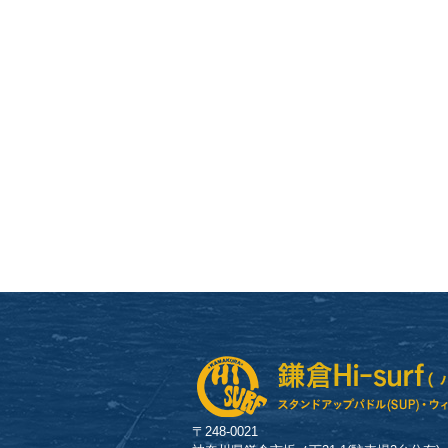
〒248-0021