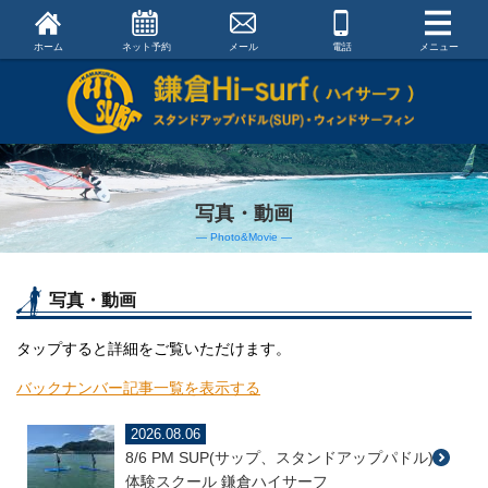
ホーム
ネット予約
メール
電話
メニュー
写真・動画
― Photo&Movie ―
写真・動画
タップすると詳細をご覧いただけます。
バックナンバー記事一覧を表示する
2026.08.06
8/6 PM SUP(サップ、スタンドアップパドル)
体験スクール 鎌倉ハイサーフ