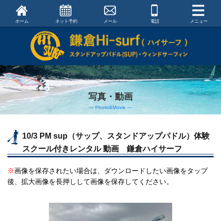
ホーム
ネット予約
メール
電話
メニュー
写真・動画
― Photo&Movie ―
10/3 PM sup（サップ、スタンドアップパドル）体験
スクール付きレンタル 動画 鎌倉ハイサーフ
※
画像を保存されたい場合は、ダウンロードしたい画像をタップ
後、拡大画像を長押しして画像を保存してください。