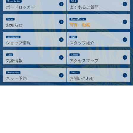
Board locker
Q&A
ボードロッカー
よくあるご質問
News
Photo&Movie
お知らせ
写真・動画
Information
Staff
ショップ情報
スタッフ紹介
Link
Access
気象情報
アクセスマップ
Reservation
Contact
ネット予約
お問い合わせ