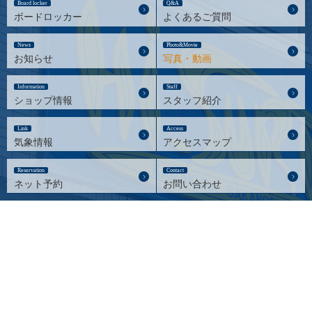
Board locker
Q&A
ボードロッカー
よくあるご質問
News
Photo&Movie
お知らせ
写真・動画
Information
Staff
ショップ情報
スタッフ紹介
Link
Access
気象情報
アクセスマップ
Reservation
Contact
ネット予約
お問い合わせ