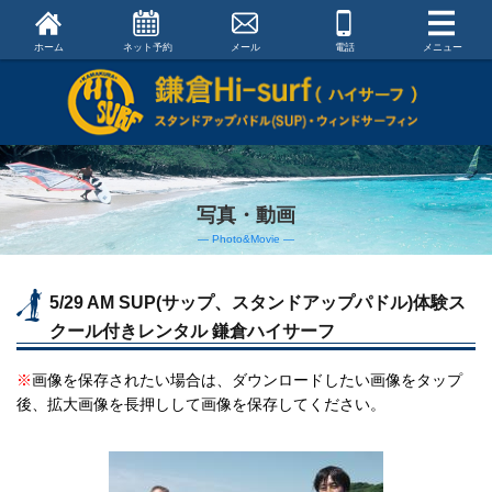
ホーム
ネット予約
メール
電話
メニュー
写真・動画
― Photo&Movie ―
5/29 AM SUP(サップ、スタンドアップパドル)体験ス
クール付きレンタル 鎌倉ハイサーフ
※
画像を保存されたい場合は、ダウンロードしたい画像をタップ
後、拡大画像を長押しして画像を保存してください。