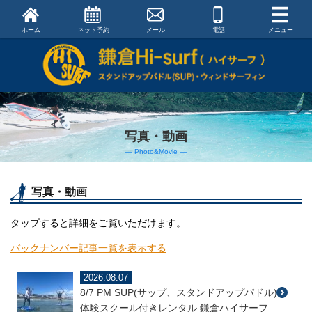
ホーム
ネット予約
メール
電話
メニュー
写真・動画
― Photo&Movie ―
写真・動画
タップすると詳細をご覧いただけます。
バックナンバー記事一覧を表示する
2026.08.07
8/7 PM SUP(サップ、スタンドアップパドル)
体験スクール付きレンタル 鎌倉ハイサーフ