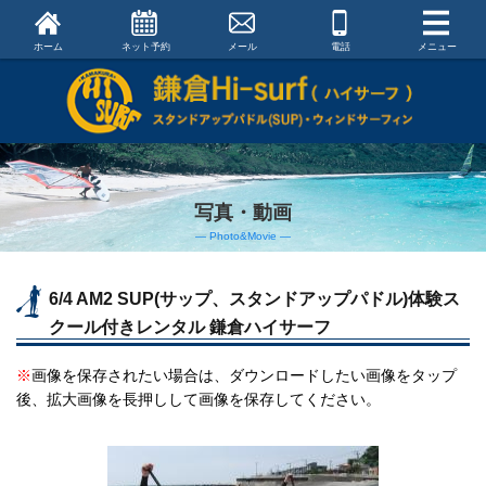
ホーム
ネット予約
メール
電話
メニュー
写真・動画
― Photo&Movie ―
6/4 AM2 SUP(サップ、スタンドアップパドル)体験ス
クール付きレンタル 鎌倉ハイサーフ
※
画像を保存されたい場合は、ダウンロードしたい画像をタップ
後、拡大画像を長押しして画像を保存してください。