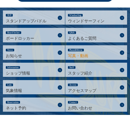
SUP
Windsurfing
スタンドアップパドル
ウィンドサーフィン
Board locker
Q&A
ボードロッカー
よくあるご質問
News
Photo&Movie
お知らせ
写真・動画
Information
Staff
ショップ情報
スタッフ紹介
Link
Access
気象情報
アクセスマップ
Reservation
Contact
ネット予約
お問い合わせ