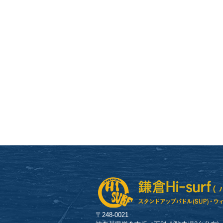
〒248-0021