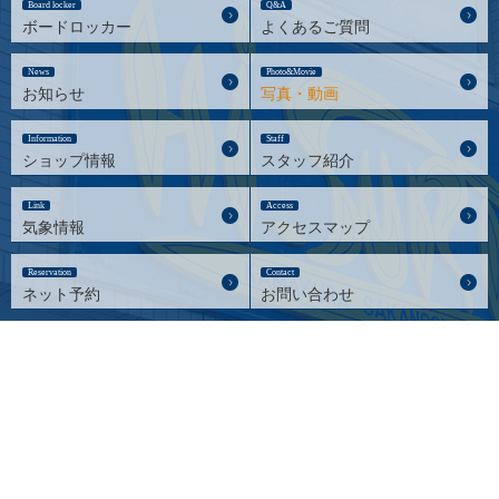
Board locker
Q&A
ボードロッカー
よくあるご質問
News
Photo&Movie
お知らせ
写真・動画
Information
Staff
ショップ情報
スタッフ紹介
Link
Access
気象情報
アクセスマップ
Reservation
Contact
ネット予約
お問い合わせ