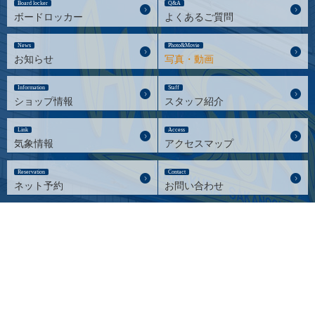
Board locker
Q&A
ボードロッカー
よくあるご質問
News
Photo&Movie
お知らせ
写真・動画
Information
Staff
ショップ情報
スタッフ紹介
Link
Access
気象情報
アクセスマップ
Reservation
Contact
ネット予約
お問い合わせ