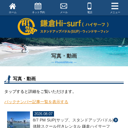
ホーム
ネット予約
メール
電話
メニュー
写真・動画
― Photo&Movie ―
写真・動画
タップすると詳細をご覧いただけます。
バックナンバー記事一覧を表示する
2026.08.07
8/7 PM SUP(サップ、スタンドアップパドル)
体験スクール付きレンタル 鎌倉ハイサーフ