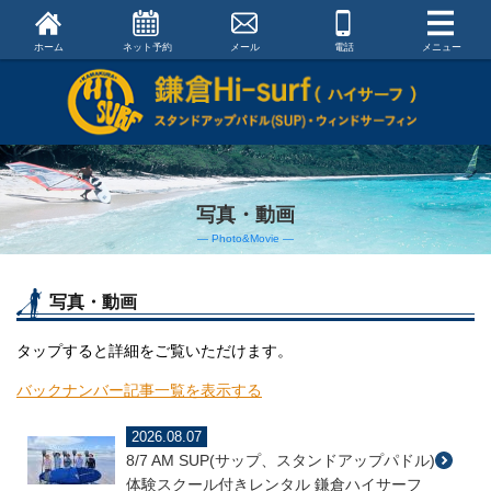
ホーム
ネット予約
メール
電話
メニュー
写真・動画
― Photo&Movie ―
写真・動画
タップすると詳細をご覧いただけます。
バックナンバー記事一覧を表示する
2026.08.07
8/7 AM SUP(サップ、スタンドアップパドル)
体験スクール付きレンタル 鎌倉ハイサーフ