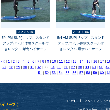
2023.05.04
2023.05.04
5/4 PM SUP(サップ、スタンド
5/4 AM SUP(サップ、スタンド
アップパドル)体験スクール付
アップパドル)体験スクール付
きレンタル 鎌倉ハイサーフ
きレンタル 鎌倉ハイサーフ
≪
|
1
|
2
|
3
|
4
|
5
|
6
|
7
|
8
|
9
|
10
|
11
|
12
|
13
|
14
|
15
|
16
|
17
|
1
27
|
28
|
29
|
30
|
31
|
32
| 33 |
34
|
35
|
36
|
37
|
38
|
39
|
40
|
41
|
42
51
|
52
|
53
|
54
|
55
|
56
|
57
|
58
|
59
|
60
|
6
HOME
スタンドアップパ
ボードロッカー
写