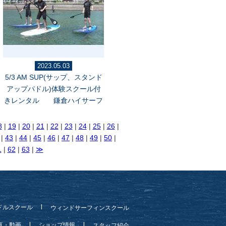
2023.05.03
5/3 AM SUP(サップ、スタンド
アップパドル)体験スクール付
きレンタル 鎌倉ハイサーフ
8
|
19
|
20
|
21
|
22
|
23
|
24
|
25
|
26
|
|
43
|
44
|
45
|
46
|
47
|
48
|
49
|
50
|
1
|
62
|
63
|
≫
ドルスクール
ウィンドサーフィンスクール
真・動画
ショップ情報
スタッフ紹介