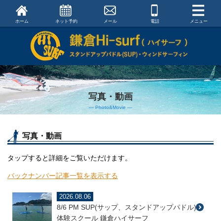
ホーム
ネット予約
メール
電話
メニュー
写真・動画
― Photo&Movie ―
写真・動画
タップすると詳細をご覧いただけます。
バックナンバー記事一覧を表示する
2026.08.06
8/6 PM SUP(サップ、スタンドアップパドル)
体験スクール 鎌倉ハイサーフ