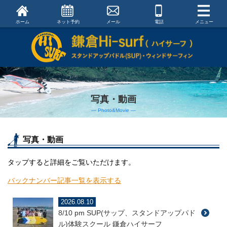
ホーム
ネット予約
メール
電話
メニュー
写真・動画
― Photo&Movie ―
写真・動画
タップすると詳細をご覧いただけます。
バックナンバー記事一覧を表示する
2026.08.10
8/10 pm SUP(サップ、スタンドアップパド
ル)体験スクール 鎌倉ハイサーフ