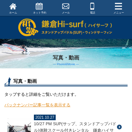
ホーム
ネット予約
メール
電話
メニュー
写真・動画
― Photo&Movie ―
写真・動画
タップすると詳細をご覧いただけます。
バックナンバー記事一覧を表示する
2021.10.27
10/27 PM SUP(サップ、スタンドアップパド
ル)体験スクール付きレンタル 鎌倉ハイサ