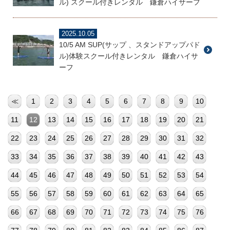
ル) スクール付きレンタル 鎌倉ハイサーフ
2025.10.05
10/5 AM SUP(サップ 、スタンドアップパド
ル)体験スクール付きレンタル 鎌倉ハイサ
ーフ
≪
1
2
3
4
5
6
7
8
9
10
11
12
13
14
15
16
17
18
19
20
21
22
23
24
25
26
27
28
29
30
31
32
33
34
35
36
37
38
39
40
41
42
43
44
45
46
47
48
49
50
51
52
53
54
55
56
57
58
59
60
61
62
63
64
65
66
67
68
69
70
71
72
73
74
75
76