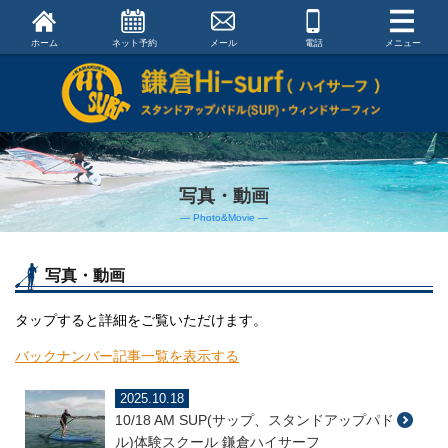
ホーム
ネット予約
メール
電話
メニュー
写真・動画
― Photo&Movie ―
写真・動画
タップすると詳細をご覧いただけます。
バックナンバー記事一覧を表示する
2025.10.18
10/18 AM SUP(サップ、スタンドアップパド
ル)体験スクール 鎌倉ハイサーフ