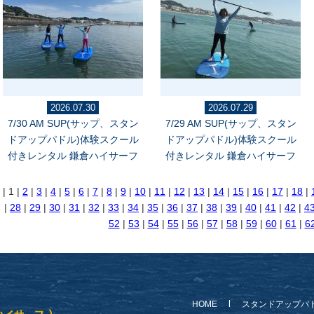
2026.07.30
2026.07.29
7/30 AM SUP(サップ、スタン
7/29 AM SUP(サップ、スタン
ドアップパドル)体験スクール
ドアップパドル)体験スクール
付きレンタル 鎌倉ハイサーフ
付きレンタル 鎌倉ハイサーフ
| 1 |
2
|
3
|
4
|
5
|
6
|
7
|
8
|
9
|
10
|
11
|
12
|
13
|
14
|
15
|
16
|
17
|
18
|
|
28
|
29
|
30
|
31
|
32
|
33
|
34
|
35
|
36
|
37
|
38
|
39
|
40
|
41
|
42
|
4
52
|
53
|
54
|
55
|
56
|
57
|
58
|
59
|
60
|
61
|
6
HOME
スタンドアップパ