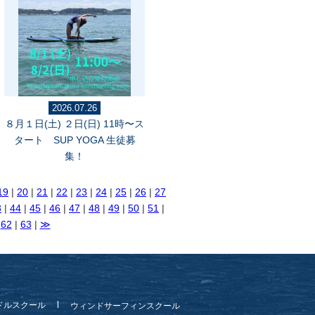
2026.07.26
８月１日(土) ２日(日) 11時〜ス
タート SUP YOGA 生徒募
集！
19
|
20
|
21
|
22
|
23
|
24
|
25
|
26
|
27
3
|
44
|
45
|
46
|
47
|
48
|
49
|
50
|
51
|
|
62
|
63
|
≫
ドルスクール
ウィンドサーフィンスクール