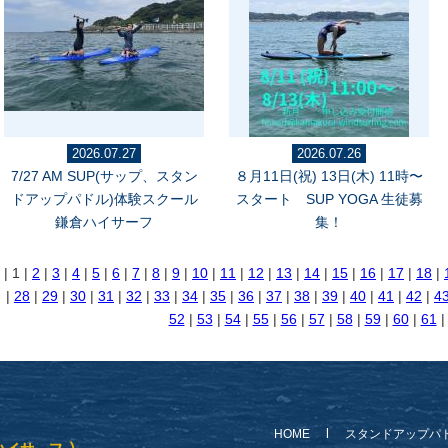
2026.07.27
2026.07.26
7/27 AM SUP(サップ、スタン
８月11日(祝) 13日(木) 11時〜
ドアップパドル)体験スクール
スタート SUP YOGA 生徒募
鎌倉ハイサーフ
集！
| 1 |
2
|
3
|
4
|
5
|
6
|
7
|
8
|
9
|
10
|
11
|
12
|
13
|
14
|
15
|
16
|
17
|
18
|
|
28
|
29
|
30
|
31
|
32
|
33
|
34
|
35
|
36
|
37
|
38
|
39
|
40
|
41
|
42
|
4
52
|
53
|
54
|
55
|
56
|
57
|
58
|
59
|
60
|
61
HOME
スタンドアップパ