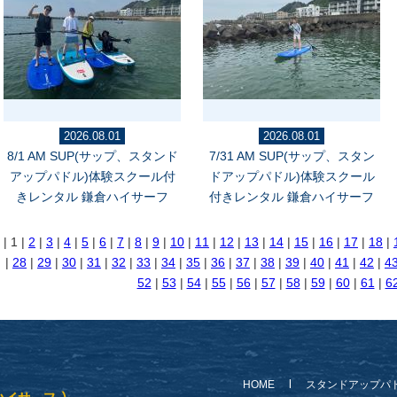
2026.08.01
2026.08.01
8/1 AM SUP(サップ、スタンド
7/31 AM SUP(サップ、スタン
アップパドル)体験スクール付
ドアップパドル)体験スクール
きレンタル 鎌倉ハイサーフ
付きレンタル 鎌倉ハイサーフ
| 1 |
2
|
3
|
4
|
5
|
6
|
7
|
8
|
9
|
10
|
11
|
12
|
13
|
14
|
15
|
16
|
17
|
18
|
|
28
|
29
|
30
|
31
|
32
|
33
|
34
|
35
|
36
|
37
|
38
|
39
|
40
|
41
|
42
|
4
52
|
53
|
54
|
55
|
56
|
57
|
58
|
59
|
60
|
61
|
6
HOME
スタンドアップパ