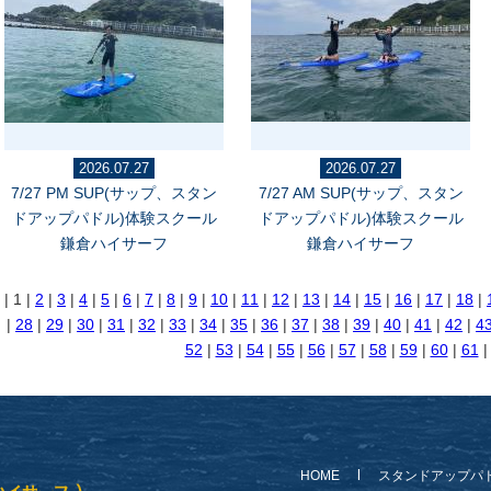
2026.07.27
2026.07.27
7/27 PM SUP(サップ、スタン
7/27 AM SUP(サップ、スタン
ドアップパドル)体験スクール
ドアップパドル)体験スクール
鎌倉ハイサーフ
鎌倉ハイサーフ
| 1 |
2
|
3
|
4
|
5
|
6
|
7
|
8
|
9
|
10
|
11
|
12
|
13
|
14
|
15
|
16
|
17
|
18
|
|
28
|
29
|
30
|
31
|
32
|
33
|
34
|
35
|
36
|
37
|
38
|
39
|
40
|
41
|
42
|
4
52
|
53
|
54
|
55
|
56
|
57
|
58
|
59
|
60
|
61
HOME
スタンドアップパ