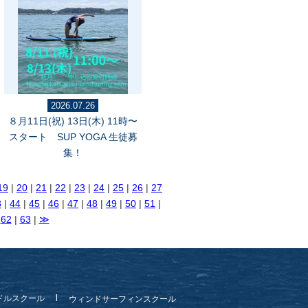
2026.07.26
８月11日(祝) 13日(木) 11時〜
スタート SUP YOGA 生徒募
集！
19
|
20
|
21
|
22
|
23
|
24
|
25
|
26
|
27
3
|
44
|
45
|
46
|
47
|
48
|
49
|
50
|
51
|
|
62
|
63
|
≫
ドルスクール
ウィンドサーフィンスクール