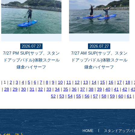
2026.07.27
2026.07.27
7/27 PM SUP(サップ、スタン
7/27 AM SUP(サップ、スタン
ドアップパドル)体験スクール
ドアップパドル)体験スクール
鎌倉ハイサーフ
鎌倉ハイサーフ
| 1 |
2
|
3
|
4
|
5
|
6
|
7
|
8
|
9
|
10
|
11
|
12
|
13
|
14
|
15
|
16
|
17
|
18
|
|
28
|
29
|
30
|
31
|
32
|
33
|
34
|
35
|
36
|
37
|
38
|
39
|
40
|
41
|
42
|
4
52
|
53
|
54
|
55
|
56
|
57
|
58
|
59
|
60
|
61
HOME
スタンドアップパ