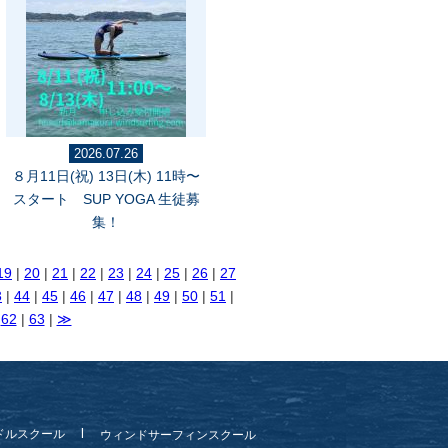
2026.07.26
８月11日(祝) 13日(木) 11時〜
スタート SUP YOGA 生徒募
集！
19
|
20
|
21
|
22
|
23
|
24
|
25
|
26
|
27
3
|
44
|
45
|
46
|
47
|
48
|
49
|
50
|
51
|
|
62
|
63
|
≫
ドルスクール
ウィンドサーフィンスクール