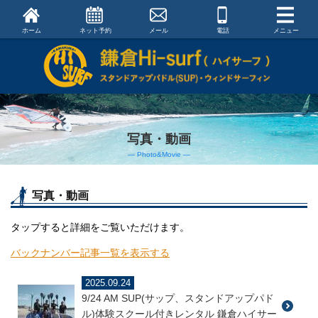
ホーム
ネット予約
メール
電話
メニュー
写真・動画
― Photo&Movie ―
写真・動画
タップすると詳細をご覧いただけます。
バックナンバー記事一覧を表示する
2025.09.24
9/24 AM SUP(サップ、スタンドアップパド
ル)体験スクール付きレンタル 鎌倉ハイサー