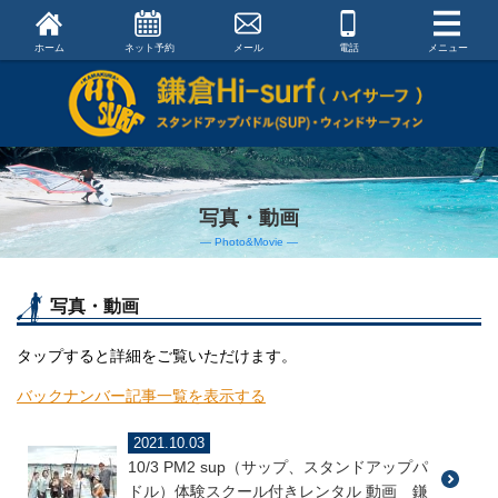
ホーム
ネット予約
メール
電話
メニュー
写真・動画
― Photo&Movie ―
写真・動画
タップすると詳細をご覧いただけます。
バックナンバー記事一覧を表示する
2021.10.03
10/3 PM2 sup（サップ、スタンドアップパ
ドル）体験スクール付きレンタル 動画 鎌