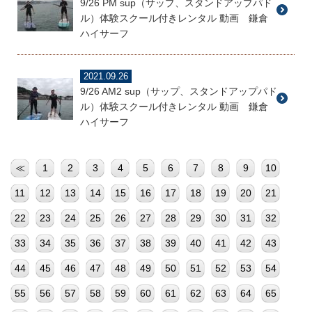
9/26 PM sup（サップ、スタンドアップパド
ル）体験スクール付きレンタル 動画 鎌倉
ハイサーフ
2021.09.26
9/26 AM2 sup（サップ、スタンドアップパド
ル）体験スクール付きレンタル 動画 鎌倉
ハイサーフ
≪
1
2
3
4
5
6
7
8
9
10
11
12
13
14
15
16
17
18
19
20
21
22
23
24
25
26
27
28
29
30
31
32
33
34
35
36
37
38
39
40
41
42
43
44
45
46
47
48
49
50
51
52
53
54
55
56
57
58
59
60
61
62
63
64
65