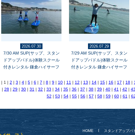
2026.07.30
2026.07.29
7/30 AM SUP(サップ、スタン
7/29 AM SUP(サップ、スタン
ドアップパドル)体験スクール
ドアップパドル)体験スクール
付きレンタル 鎌倉ハイサーフ
付きレンタル 鎌倉ハイサーフ
| 1 |
2
|
3
|
4
|
5
|
6
|
7
|
8
|
9
|
10
|
11
|
12
|
13
|
14
|
15
|
16
|
17
|
18
|
|
28
|
29
|
30
|
31
|
32
|
33
|
34
|
35
|
36
|
37
|
38
|
39
|
40
|
41
|
42
|
4
52
|
53
|
54
|
55
|
56
|
57
|
58
|
59
|
60
|
61
|
6
HOME
スタンドアップパ