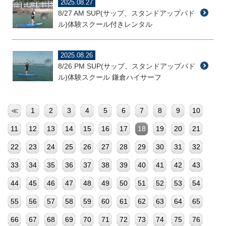
2025.08.27
8/27 AM SUP(サップ、スタンドアップパド
ル)体験スクール付きレンタル
2025.08.26
8/26 PM SUP(サップ、スタンドアップパド
ル)体験スクール 鎌倉ハイサーフ
≪
1
2
3
4
5
6
7
8
9
10
11
12
13
14
15
16
17
18
19
20
21
22
23
24
25
26
27
28
29
30
31
32
33
34
35
36
37
38
39
40
41
42
43
44
45
46
47
48
49
50
51
52
53
54
55
56
57
58
59
60
61
62
63
64
65
66
67
68
69
70
71
72
73
74
75
76