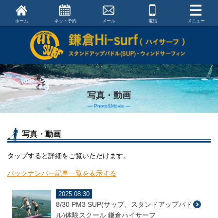
ホーム
ネット予約
メール
電話
メニュー
写真・動画
― Photo&Movie ―
写真・動画
タップすると詳細をご覧いただけます。
バックナンバー記事一覧を表示する
2025.08.30
8/30 PM3 SUP(サップ、スタンドアップパド
ル)体験スクール 鎌倉ハイサーフ