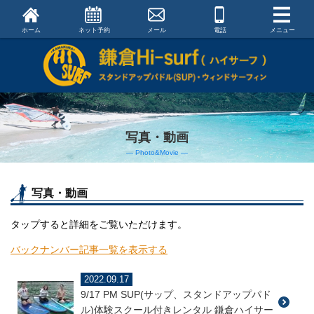
ホーム
ネット予約
メール
電話
メニュー
写真・動画
― Photo&Movie ―
写真・動画
タップすると詳細をご覧いただけます。
バックナンバー記事一覧を表示する
2022.09.17
9/17 PM SUP(サップ、スタンドアップパド
ル)体験スクール付きレンタル 鎌倉ハイサー