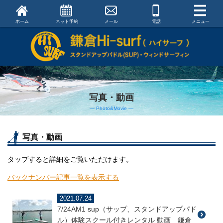
ホーム
ネット予約
メール
電話
メニュー
写真・動画
― Photo&Movie ―
写真・動画
タップすると詳細をご覧いただけます。
バックナンバー記事一覧を表示する
2021.07.24
7/24AM1 sup（サップ、スタンドアップパド
ル）体験スクール付きレンタル 動画 鎌倉