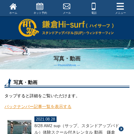
ホーム
ネット予約
メール
電話
メニュー
写真・動画
― Photo&Movie ―
写真・動画
タップすると詳細をご覧いただけます。
バックナンバー記事一覧を表示する
2021.08.28
8/28 AM2 sup（サップ、スタンドアップパド
ル）体験スクール付きレンタル 動画 鎌倉