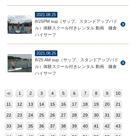
2021.08.25
8/25PM sup（サップ、スタンドアップパド
ル）体験スクール付きレンタル 動画 鎌倉
ハイサーフ
2021.08.25
8/25 AM sup（サップ、スタンドアップパド
ル）体験スクール付きレンタル 動画 鎌倉
ハイサーフ
≪
1
2
3
4
5
6
7
8
9
10
11
12
13
14
15
16
17
18
19
20
21
22
23
24
25
26
27
28
29
30
31
32
33
34
35
36
37
38
39
40
41
42
43