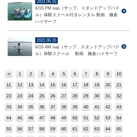
2021.06.15
6/15 PM sup（サップ、スタンドアップパド
ル）体験スクール付きレンタル 動画 鎌倉
ハイサーフ
2021.06.15
6/15 AM sup（サップ、スタンドアップパド
ル）体験スクール 動画 鎌倉ハイサーフ
≪
1
2
3
4
5
6
7
8
9
10
11
12
13
14
15
16
17
18
19
20
21
22
23
24
25
26
27
28
29
30
31
32
33
34
35
36
37
38
39
40
41
42
43
44
45
46
47
48
49
50
51
52
53
54
55
56
57
58
59
60
61
62
63
64
65