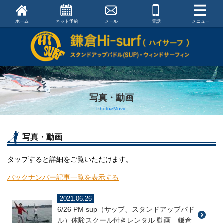
ホーム
ネット予約
メール
電話
メニュー
写真・動画
― Photo&Movie ―
写真・動画
タップすると詳細をご覧いただけます。
バックナンバー記事一覧を表示する
2021.06.26
6/26 PM sup（サップ、スタンドアップパド
ル）体験スクール付きレンタル 動画 鎌倉