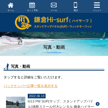
ホーム
ネット予約
メール
電話
メニュー
写真・動画
― Photo&Movie ―
写真・動画
タップすると詳細をご覧いただけます。
バックナンバー記事一覧を表示する
2022.06.13
6/13 PM SUP(サップ、スタンドアップパド
ル)体験スクール付きレンタル 鎌倉ハイサー